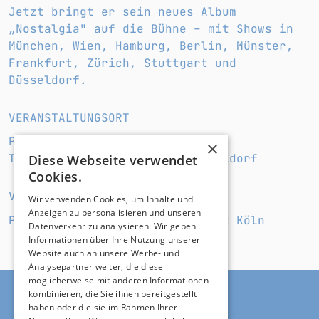
Jetzt bringt er sein neues Album
„Nostalgia" auf die Bühne – mit Shows in
München, Wien, Hamburg, Berlin, Münster,
Frankfurt, Zürich, Stuttgart und
Düsseldorf.
VERANSTALTUNGSORT
PSD BANK DOME
×
Theodorstraße 281, 40472 Düsseldorf
Diese Webseite verwendet
Cookies.
VERANSTALTER*IN
Wir verwenden Cookies, um Inhalte und
Anzeigen zu personalisieren und unseren
Prime Entertainment GmbH, 50672 Köln
Datenverkehr zu analysieren. Wir geben
Informationen über Ihre Nutzung unserer
Website auch an unsere Werbe- und
Analysepartner weiter, die diese
möglicherweise mit anderen Informationen
kombinieren, die Sie ihnen bereitgestellt
haben oder die sie im Rahmen Ihrer