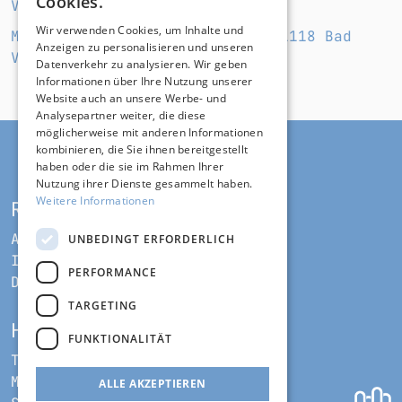
Cookies.
VERANSTALTER*IN
Wir verwenden Cookies, um Inhalte und
Markus Gardian Booking GmbH, 61118 Bad
Anzeigen zu personalisieren und unseren
Vilbel
Datenverkehr zu analysieren. Wir geben
Informationen über Ihre Nutzung unserer
Website auch an unsere Werbe- und
Analysepartner weiter, die diese
möglicherweise mit anderen Informationen
kombinieren, die Sie ihnen bereitgestellt
haben oder die sie im Rahmen Ihrer
Nutzung ihrer Dienste gesammelt haben.
Weitere Informationen
RECHT UND ORDNUNG
AGB
UNBEDINGT ERFORDERLICH
Impressum
PERFORMANCE
Datenschutz
TARGETING
HILFE UND SUPPORT
FUNKTIONALITÄT
Telefon
Mail
ALLE AKZEPTIEREN