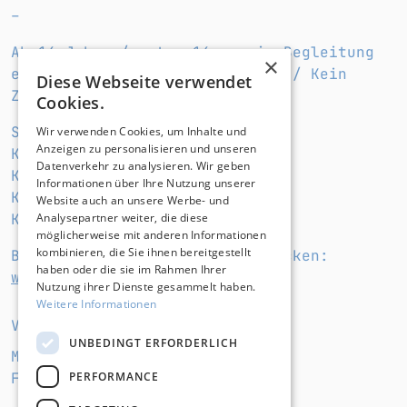
–
Ab 16 Jahre / unter 16 nur in Begleitung
×
einer sorgeberechtigten Person / Kein
Diese Webseite verwendet
Zutritt unter 6 Jahre
Cookies.
Schütz euer Gehör!
Wir verwenden Cookies, um Inhalte und
Anzeigen zu personalisieren und unseren
Keine Reisekosten Erstattung
Datenverkehr zu analysieren. Wir geben
Kein Weiterverkauf
Informationen über Ihre Nutzung unserer
Keine Audio/Videoaufzeichnung
Website auch an unsere Werbe- und
Analysepartner weiter, die diese
Keine Taschen/Rucksäcke > A4
möglicherweise mit anderen Informationen
kombinieren, die Sie ihnen bereitgestellt
Bitte am Veranstaltungstag checken:
haben oder die sie im Rahmen Ihrer
www.landstreicher-konzerte.de
Nutzung ihrer Dienste gesammelt haben.
Weitere Informationen
VERANSTALTUNGSORT
UNBEDINGT ERFORDERLICH
Max-Schmeling-Halle
PERFORMANCE
Falkplatz 1, 10437 Berlin