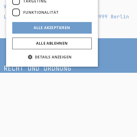
TARGETING
VERANSTALTER*IN
FUNKTIONALITÄT
Landstreicher Konzerte GmbH, 10999 Berlin
ALLE AKZEPTIEREN
ALLE ABLEHNEN
DETAILS ANZEIGEN
RECHT UND ORDNUNG
AGB
Impressum
Datenschutz
HILFE UND SUPPORT
Telefon
Mail
Supportfall eröffnen