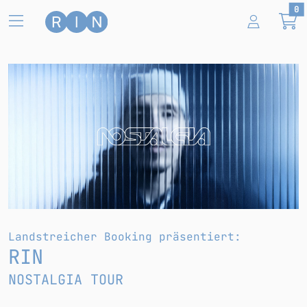
Zum Hauptinhalt springen
0
Nostalgia
Termine und Tickets
RIN
Landstreicher Booking präsentiert:
RIN
NOSTALGIA TOUR