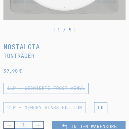
1
/ 5
NOSTALGIA
TONTRÄGER
39,90 €
1LP - SIGNIERTE FROST VINYL
2LP – MEMORY GLASS EDITION
CD
IN DEN WARENKORB