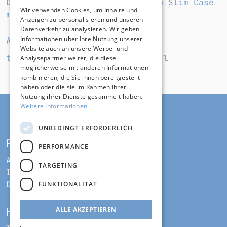
Das „Nostalgia"-Album auf CD im Slim Case
Wir verwenden Cookies, um Inhalte und
mit Whiteout-Look.
Anzeigen zu personalisieren und unseren
Datenverkehr zu analysieren. Wir geben
Informationen über Ihre Nutzung unserer
ANBIETER*IN
Website auch an unsere Werbe- und
tickettoaster GmbH, 34117 Kassel
Analysepartner weiter, die diese
möglicherweise mit anderen Informationen
kombinieren, die Sie ihnen bereitgestellt
haben oder die sie im Rahmen Ihrer
Nutzung ihrer Dienste gesammelt haben.
Weitere Informationen
UNBEDINGT ERFORDERLICH
RECHT UND ORDNUNG
PERFORMANCE
AGB
TARGETING
Impressum
Datenschutz
FUNKTIONALITÄT
HILFE UND SUPPORT
ALLE AKZEPTIEREN