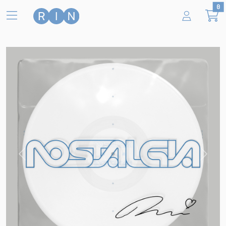
Zum Hauptinhalt springen
0
Nostalgia
Alle Produkte
NOSTALGIA
Previous
Next